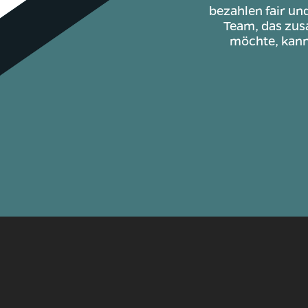
bezahlen fair un
Team, das zusa
möchte, kann 