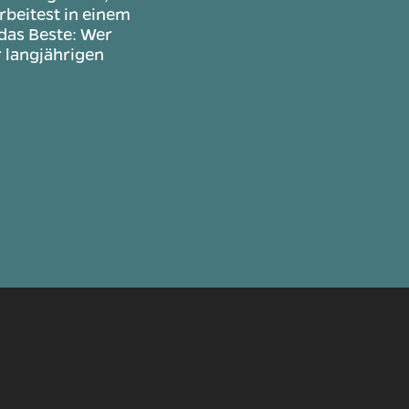
rbeitest in einem
das Beste: Wer
r langjährigen