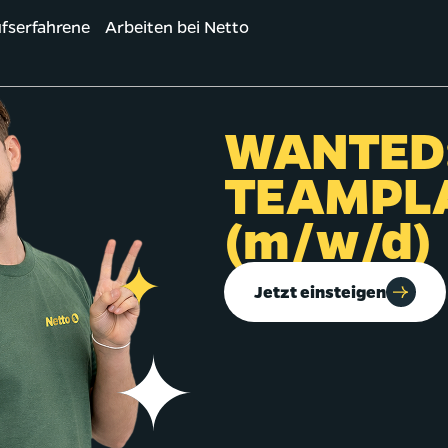
fserfahrene
Arbeiten bei Netto
WANTED
TEAMPL
(m/w/d)
Jetzt einsteigen