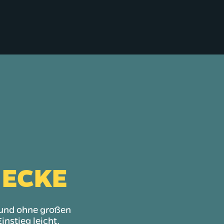
 ECKE
l und ohne großen
nstieg leicht,