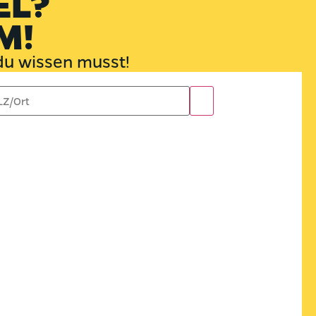
EL?
M!
 du wissen musst!