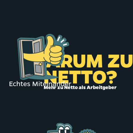
WARUM Z
NETTO?
Echtes Miteinander
Mehr zu Netto als Arbeitgeber