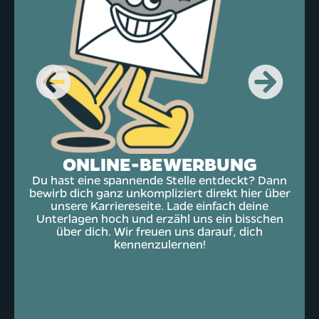
So
ONLINE-BEWERBUNG
ist
Un
Du hast eine spannende Stelle entdeckt? Dann
Ru
bewirb dich ganz unkompliziert direkt hier über
di
unsere Karriereseite. Lade einfach deine
n
Unterlagen hoch und erzähl uns ein bisschen
 zu
über dich. Wir freuen uns darauf, dich
ern
kennenzulernen!
te,