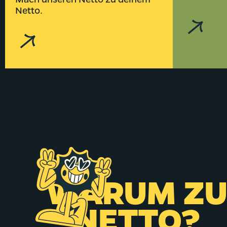
Netto.
WARUM Z
NETTO?