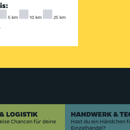
is:
5 km
10 km
25 km
m
& LOGISTIK
HANDWERK & TE
eise Chancen für deine
Hast du ein Händchen f
Einzelhandel?