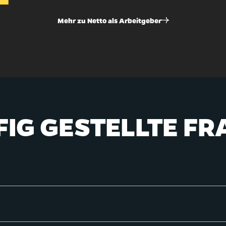
­
Mehr zu Netto als Arbeitgeber
keit
IG GESTELLTE F