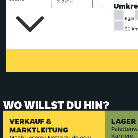
Umkre
Egal
50 k
WO WILLST DU HIN?
VERKAUF &
LAGER 
MARKTLEITUNG
Palettenw
Karriere.
Mach unseren Netto zu deinem