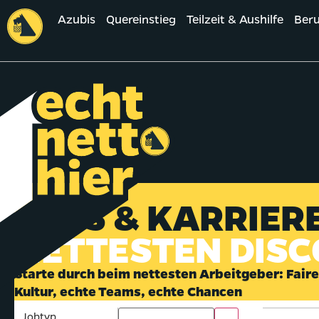
Azubis
Quereinstieg
Teilzeit & Aushilfe
Beru
JOBS & KARRIER
NETTESTEN DIS
Starte durch beim nettesten Arbeitgeber: Faire
Kultur, echte Teams, echte Chancen
Jobtyp